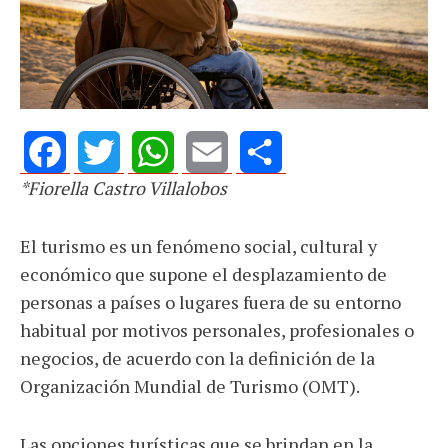
*Fiorella Castro Villalobos
Facebook
Twitter
WhatsApp
Email
Share
El turismo es un fenómeno social, cultural y
económico que supone el desplazamiento de
personas a países o lugares fuera de su entorno
habitual por motivos personales, profesionales o
negocios, de acuerdo con la definición de la
Organización Mundial de Turismo (OMT).
Las opciones turísticas que se brindan en la