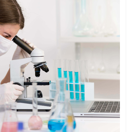
JULIO 24, 2026
Rechazo al reparto desigual
de ganancias es mayor
cuando hubo esfuerzo
tario llama a
ocracia