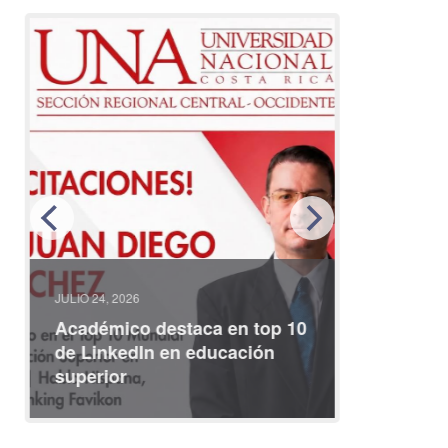
JULIO 24, 2026
JULIO 08, 2
Académico destaca en top 10
Partici
de LinkedIn en educación
interna
superior
identid