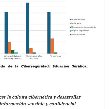
JULIO 24, 2026
Rechazo al reparto desigual
de ganancias es mayor
cuando hubo esfuerzo
tario llama a
er la cultura cibernética y desarrollar
ocracia
información sensible y confidencial.