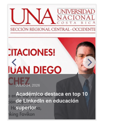
JULIO 24, 2026
JULIO 08, 2
Académico destaca en top 10
Partici
de LinkedIn en educación
interna
superior
identid