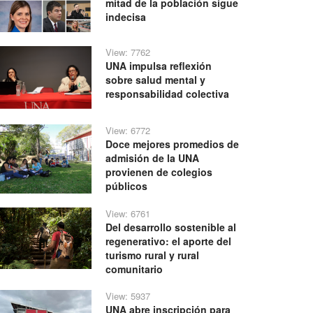
mitad de la población sigue
indecisa
View: 7762
UNA impulsa reflexión
sobre salud mental y
responsabilidad colectiva
View: 6772
Doce mejores promedios de
admisión de la UNA
provienen de colegios
públicos
View: 6761
Del desarrollo sostenible al
regenerativo: el aporte del
turismo rural y rural
comunitario
View: 5937
UNA abre inscripción para