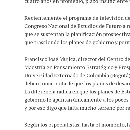
cuatro años en promedio, plazo insuficiente 
Recientemente el programa de televisión d
Congreso Nacional de Estudios de Futuro a re
que se sustentan la planificación prospecti
que trasciende los planes de gobierno y perm
AGOSTO 05, 2026
Consejo Universi
Francisco José Mujica, director del Centro d
defender la dem
Maestría en Pensamiento Estratégico y Prosp
Universidad Externado de Colombia (Bogotá),
deben tomar nota de que los planes de desarr
La diferencia radica en que los planes de Est
gobierno le apuntan únicamente a los pocos a
y por eso digo que falta mucho terreno por re
Según los especialistas, hasta el momento, la