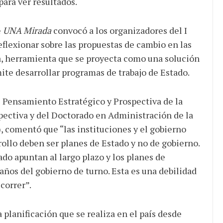
para ver resultados.
e
UNA Mirada
convocó a los organizadores del I
flexionar sobre las propuestas de cambio en las
JULIO 24, 2026
va, herramienta que se proyecta como una solución
Rechazo al reparto desigual
ite desarrollar programas de trabajo de Estado.
de ganancias es mayor
cuando hubo esfuerzo
tario llama a
e Pensamiento Estratégico y Prospectiva de la
ocracia
ectiva y del Doctorado en Administración de la
 comentó que “las instituciones y el gobierno
ollo deben ser planes de Estado y no de gobierno.
ado apuntan al largo plazo y los planes de
ños del gobierno de turno. Esta es una debilidad
correr”.
 planificación que se realiza en el país desde