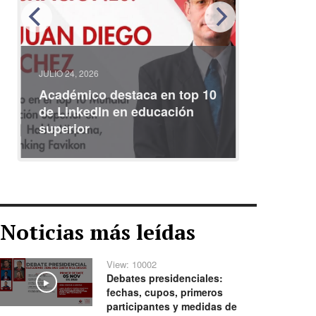
JULIO 24, 2026
JULIO 08, 2
Académico destaca en top 10
Partici
de LinkedIn en educación
interna
superior
identid
Noticias más leídas
View: 10002
Debates presidenciales:
Play
fechas, cupos, primeros
participantes y medidas de